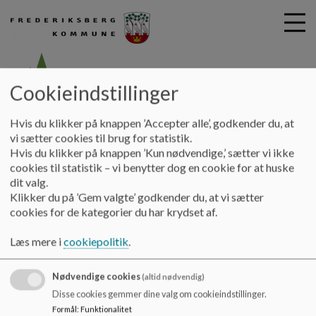
Cookieindstillinger
G
Børneringens Børnehus
Hvis du klikker på knappen ’Accepter alle’, godkender du, at
å
Elverhøj
Pædagogik
Pædagogisk læreplan
vi sætter cookies til brug for statistik.
t
Hvis du klikker på knappen ’Kun nødvendige,’ sætter vi ikke
i
cookies til statistik – vi benytter dog en cookie for at huske
Pædagogisk læreplan
l
dit valg.
h
Klikker du på ’Gem valgte’ godkender du, at vi sætter
o
cookies for de kategorier du har krydset af.
v
Her på siden kan du læse vores nyeste pædagogiske læreplan
e
Læs mere i
cookiepolitik
.
Dokumenter
d
i
Ny styrket læreplan 2021
n
Nødvendige cookies
(altid nødvendig)
d
Disse cookies gemmer dine valg om cookieindstillinger.
h
Formål
:
Funktionalitet