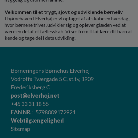
Velkommen til et trygt, sjovt og udviklende børneliv
I børnehaven i Elverhøj er vi optaget af at skabe en hverdag,
hvor børnene trives, udvikler sig og oplever glæden ved at
være en del af et fællesskab. Vi ser frem til at lære dit barn at
kende og tage del i dets udvikling.
Børneringens Børnehus Elverhøj
Vodroffs Tværgade 5 C, st.tv, 1909
Frederiksberg C
post@elverhoj.net
+45 33 31 18 55
EAN NR.
5798009172921
Webtilgængelighed
Sitemap