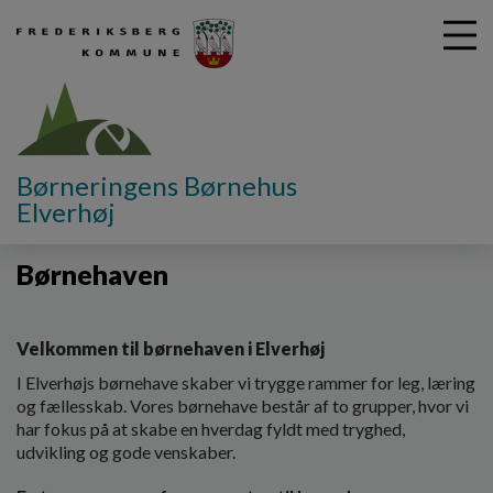
G
Børneringens Børnehus
å
Elverhøj
Vores dagtilbud
Børnehaven
t
i
Børnehaven
l
h
o
v
Velkommen til børnehaven i Elverhøj
e
I Elverhøjs børnehave skaber vi trygge rammer for leg, læring
d
og fællesskab. Vores børnehave består af to grupper, hvor vi
i
har fokus på at skabe en hverdag fyldt med tryghed,
n
udvikling og gode venskaber.
d
h