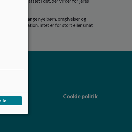
en tager vi afsæt i det, der virker for jeres
(og jer), der er mange nye børn, omgivelser og
n god kommunikation. Intet er for stort eller småt
Cookie politik
alle