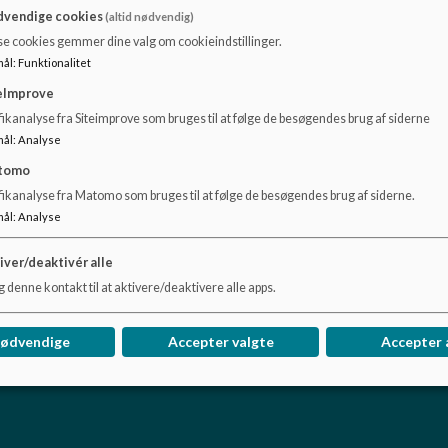
Indkøringen sker i tæt samarbejde med jer forældre, og samm
vendige cookies
(altid nødvendig)
barn.
se cookies gemmer dine valg om cookieindstillinger.
At starte i institution er en stor forandring for jeres barn 
mål
:
Funktionalitet
rutiner at forholde sig til, derfor er det vigtigt, at vi har e
eImprove
at tale om.
ikanalyse fra Siteimprove som bruges til at følge de besøgendes brug af siderne
mål
:
Analyse
tomo
fikanalyse fra Matomo som bruges til at følge de besøgendes brug af siderne.
mål
:
Analyse
iver/deaktivér alle
iksberg C
 denne kontakt til at aktivere/deaktivere alle apps.
nødvendige
Accepter valgte
Accepter 