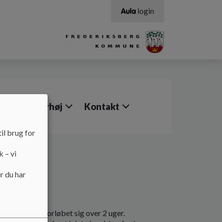
login
Job i Elverhøj
Kontakt
il brug for
k – vi
r du har
ælde strækker forløbet sig over 2 uger.