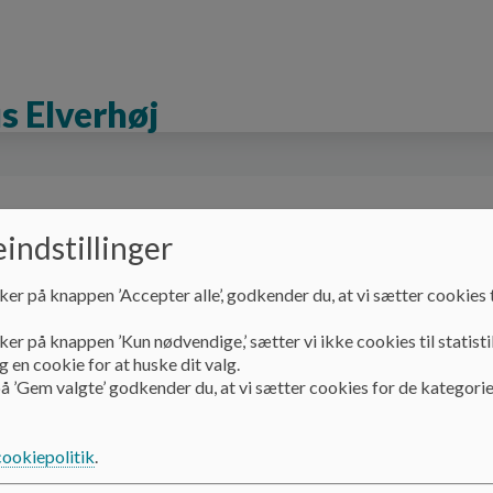
s Elverhøj
Til nye forældre
Åbningstider og lukkedage
indstillinger
ker på knappen ’Accepter alle’, godkender du, at vi sætter cookies t
Til nye forældre
Indkøring
ker på knappen ’Kun nødvendige,’ sætter vi ikke cookies til statisti
 en cookie for at huske dit valg.
å ’Gem valgte’ godkender du, at vi sætter cookies for de kategorie
Indkøring
cookiepolitik
.
Indkøringer er lige så forskellige som børn, i de fleste tilf