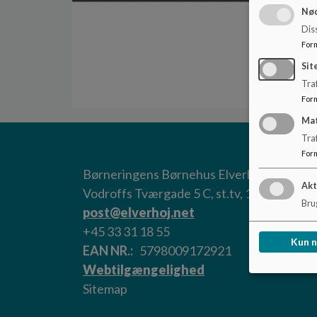
Nød
Dis
For
Sit
Traf
For
Ma
Tra
For
Børneringens Børnehus Elverhøj
Akt
Vodroffs Tværgade 5 C, st.tv, 1909 Freder
Brug
post@elverhoj.net
+45 33 31 18 55
Kun 
EAN NR.
5798009172921
Webtilgængelighed
Sitemap