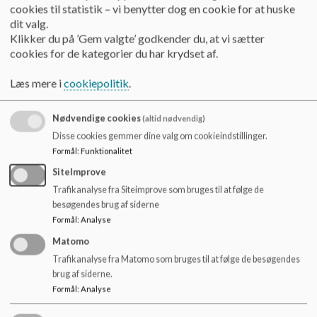
har en dejlig zoneopdelt legeplads, en oase midt i byen, der er
o
cookies til statistik – vi benytter dog en cookie for at huske
indrettet med fokus på børnenes alder og
l
dit valg.
udfoldelsesmuligheder med plads til fordybelse, stille leg og
d
Klikker du på ’Gem valgte’ godkender du, at vi sætter
områder hvor der er plads til bevægelse. Alle stuer har
e
cookies for de kategorier du har krydset af.
direkte udgang til vores legeplads.
t
Læs mere i
cookiepolitik
.
I Elverhøj er vi en stabil personalegruppe og sammen
brænder vi for, at
vores dagtilbud
skaber rammen om et
Nødvendige cookies
trygt, udviklende og lærerigt børneliv hvor de gode
(altid nødvendig)
fællesskaber er et bærende element.
Disse cookies gemmer dine valg om cookieindstillinger.
Formål
:
Funktionalitet
SiteImprove
Trafikanalyse fra Siteimprove som bruges til at følge de
Åbningstider
:
besøgendes brug af siderne
Mandag: 7-16.30
Formål
:
Analyse
Matomo
Tirsdag: 7-17
Trafikanalyse fra Matomo som bruges til at følge de besøgendes
brug af siderne.
Onsdag: 7-17
Formål
:
Analyse
Torsdag: 7-17