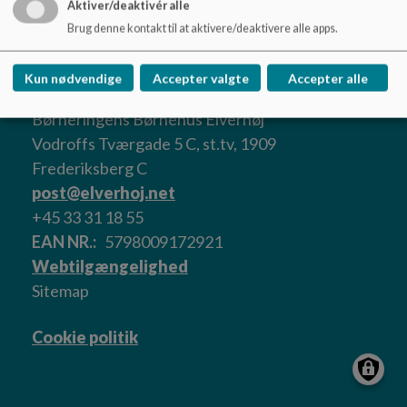
Aktiver/deaktivér alle
Fredag: 7-16.30
Brug denne kontakt til at aktivere/deaktivere alle apps.
Kun nødvendige
Accepter valgte
Accepter alle
Børneringens Børnehus Elverhøj
Vodroffs Tværgade 5 C, st.tv, 1909
Frederiksberg C
post@elverhoj.net
+45 33 31 18 55
EAN NR.
5798009172921
Webtilgængelighed
Sitemap
Cookie politik